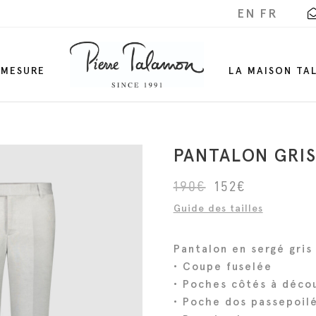
EN
FR
-MESURE
LA MAISON TA
PANTALON GRI
L
L
190
€
152
€
e
e
Guide des tailles
p
p
r
r
Pantalon en sergé gris
i
i
• Coupe fuselée
x
x
• Poches côtés à déco
i
a
• Poche dos passepoil
n
c