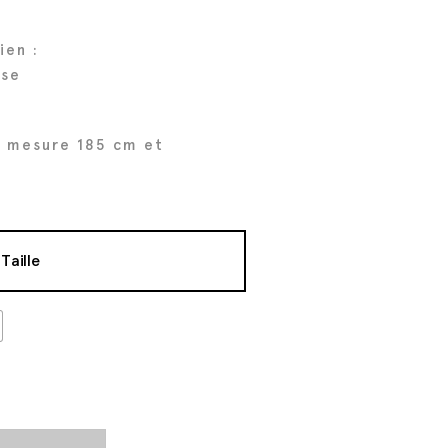
ien :
ose
 mesure 185 cm et
Taille
t