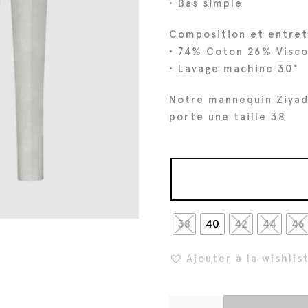
• Bas simple
i
t
Composition et entret
t
u
• 74% Coton 26% Visc
i
e
• Lavage machine 30°
a
l
l
e
Notre mannequin Ziyad
é
s
porte une taille 38
t
t
a
i
:
t
1
5
38
40
:
42
2
44
46
1
€
Ajouter à la wishlis
9
.
0
€
q