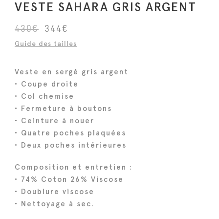
VESTE SAHARA GRIS ARGENT
L
L
430
€
344
€
e
e
Guide des tailles
p
p
r
r
Veste en sergé gris argent
i
i
• Coupe droite
x
x
• Col chemise
i
a
• Fermeture à boutons
n
c
• Ceinture à nouer
i
t
• Quatre poches plaquées
• Deux poches intérieures
t
u
i
e
Composition et entretien :
a
l
• 74% Coton 26% Viscose
l
e
• Doublure viscose
é
s
• Nettoyage à sec.
t
t