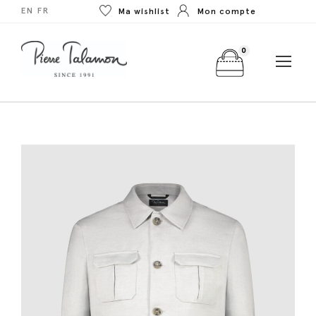
EN
FR
Ma wishlist
Mon compte
0