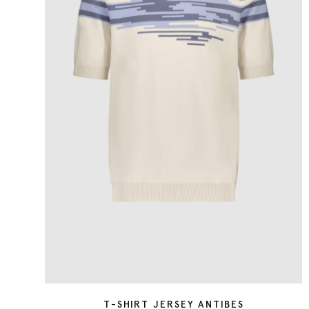
T-SHIRT JERSEY ANTIBES