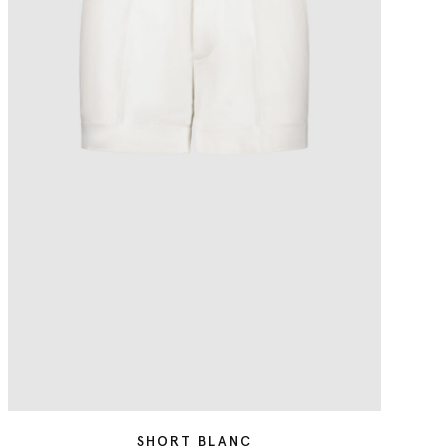
SHORT BLANC